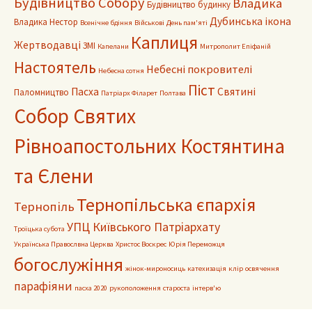
Будівництво Собору
Владика
Будівництво будинку
Дубинська ікона
Владика Нестор
Всенічне бдіння
Військові
День пам'яті
Каплиця
Жертводавці
ЗМІ
Капелани
Митрополит Епіфаній
Настоятель
Небесні покровителі
Небесна сотня
Піст
Пасха
Святині
Паломництво
Патріарх Філарет
Полтава
Собор Святих
Рівноапостольних Костянтина
та Єлени
Тернопільська єпархія
Тернопіль
УПЦ Київського Патріархату
Троїцька субота
Українська Правослвна Церква
Христос Воскрес
Юрія Переможця
богослужіння
жінок-мироносиць
катехизація
клір
освячення
парафіяни
пасха 2020
рукоположення
староста
інтерв'ю