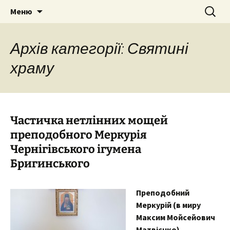
Собор Святих Рівноапостольних
Перейти
Пошук:
Собор Святих
Меню
до
Костянтина і Єленипіль.
Рівноапостольних
вмісту
Тернопільська єпархія УПЦ Київського
Костянтина і Єлени, м.
Архів категорії: Святині
Патріархату
Тернопіль
храму
Частичка нетлінних мощей
преподобного Меркурія
Чернігівського ігумена
Бригинського
Преподобний
Меркурій (в миру
Максим Мойсейович
Матвієнко)