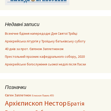
Недавні записи
Всенічне бдіння напередодні Дня Святої Трійці
Архієрейська літургія у Троїцьку батьківську суботу
40 днів за прот. Євгеном Заплетнюком
Престольний празник кафедрального собору, 2020
Архієрейське богослужіння сьомої неділі після Пасхи
Позначки
Євген Заплетнюк
Єпископ Павло
АТО
Архієпископ Нестор
Братія