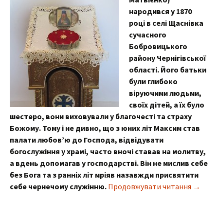
народився у 1870
році в селі Щаснівка
сучасного
Бобровицького
району Чернігівської
області. Його батьки
були глибоко
віруючими людьми,
своїх дітей, а їх було
шестеро, вони виховували у благочесті та страху
Божому. Тому і не дивно, що з юних літ Максим став
палати любов’ю до Господа, відвідувати
богослужіння у храмі, часто вночі ставав на молитву,
а вдень допомагав у господарстві. Він не мислив себе
без Бога та з ранніх літ мріяв назавжди присвятити
Частич
себе чернечому служінню.
Продовжувати читання
→