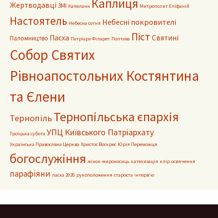
Каплиця
Жертводавці
ЗМІ
Капелани
Митрополит Епіфаній
Настоятель
Небесні покровителі
Небесна сотня
Піст
Пасха
Святині
Паломництво
Патріарх Філарет
Полтава
Собор Святих
Рівноапостольних Костянтина
та Єлени
Тернопільська єпархія
Тернопіль
УПЦ Київського Патріархату
Троїцька субота
Українська Правослвна Церква
Христос Воскрес
Юрія Переможця
богослужіння
жінок-мироносиць
катехизація
клір
освячення
парафіяни
пасха 2020
рукоположення
староста
інтерв'ю