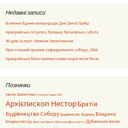
Недавні записи
Всенічне бдіння напередодні Дня Святої Трійці
Архієрейська літургія у Троїцьку батьківську суботу
40 днів за прот. Євгеном Заплетнюком
Престольний празник кафедрального собору, 2020
Архієрейське богослужіння сьомої неділі після Пасхи
Позначки
Євген Заплетнюк
Єпископ Павло
АТО
Архієпископ Нестор
Братія
Будівництво Собору
Владика
Будівництво будинку
Дубинська ікона
Владика Нестор
Всенічне бдіння
Військові
День пам'яті