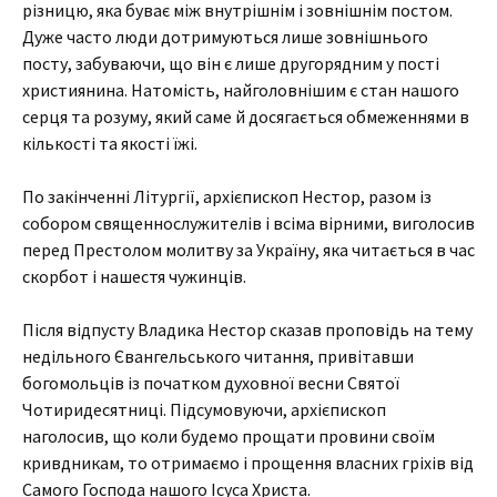
різницю, яка буває між внутрішнім і зовнішнім постом.
Дуже часто люди дотримуються лише зовнішнього
посту, забуваючи, що він є лише другорядним у пості
християнина. Натомість, найголовнішим є стан нашого
серця та розуму, який саме й досягається обмеженнями в
кількості та якості їжі.
По закінченні Літургії, архієпископ Нестор, разом із
собором священнослужителів і всіма вірними, виголосив
перед Престолом молитву за Україну, яка читається в час
скорбот і нашестя чужинців.
Після відпусту Владика Нестор сказав проповідь на тему
недільного Євангельського читання, привітавши
богомольців із початком духовної весни Святої
Чотиридесятниці. Підсумовуючи, архієпископ
наголосив, що коли будемо прощати провини своїм
кривдникам, то отримаємо і прощення власних гріхів від
Самого Господа нашого Ісуса Христа.