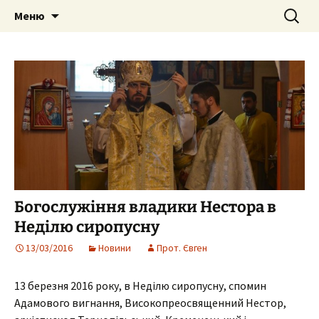
Собор Святих Рівноапостольних
Перейти
Пошук:
Собор Святих
Меню
до
Костянтина і Єленипіль.
Рівноапостольних
вмісту
Тернопільська єпархія УПЦ Київського
Костянтина і Єлени, м.
Патріархату
Тернопіль
Богослужіння владики Нестора в
Неділю сиропусну
13/03/2016
Новини
Прот. Євген
13 березня 2016 року, в Неділю сиропусну, спомин
Адамового вигнання, Високопреосвященний Нестор,