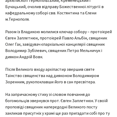
архієпископ Тернопільський, Кременецький і
Бучацький, очолив відправу Божественної літургії в
кафедральному соборі свв. Костянтина та Єлени
м.Тернополя.
Разом із Владикою молилися ключар собору – протоієрей
Євген Заплетнюк, протоієрей Павло Альбін, священик
Олег Гах, завідувач єпархіальної канцелярії священик
Володимир Зубілевич, священик Петро Мельничук і
диякон Андрій Вовк.
Після Великого входу архіпастир звершив святе
Таїнство священства над дияконом Володимиром
Зоренним, рукопоклавши його в сан пресвітера.
На запричасному стиху зі словом повчання до
богомольців звернувся прот. Євген Заплетнюк. У своїй
проповіді священик напередодні Великого посту
закликав присутніх у храмі ще раз пригадати собі про ту