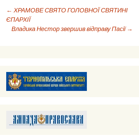
Навігація
←
ХРАМОВЕ СВЯТО ГОЛОВНОЇ СВЯТИНІ
ЄПАРХІЇ
Владика Нестор звершив відправу Пасії
→
по
запису