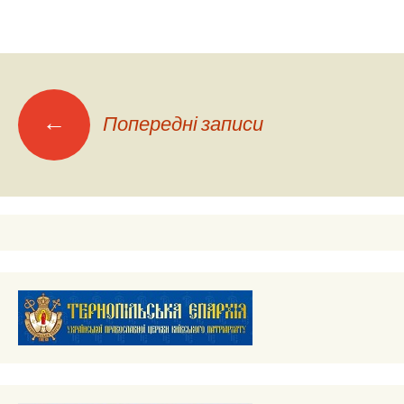
Навігація
←
Попередні записи
по
записах