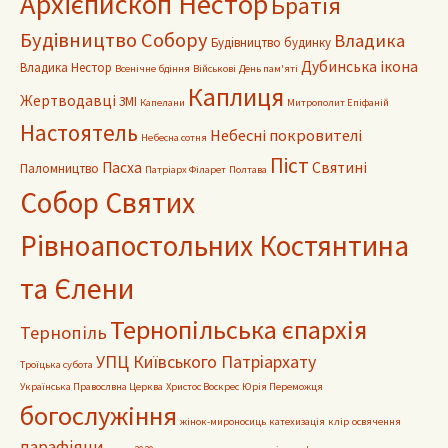
Архієпископ Нестор
Братія
Будівництво Собору
Владика
Будівництво будинку
Дубинська ікона
Владика Нестор
Всенічне бдіння
Військові
День пам'яті
Каплиця
Жертводавці
ЗМІ
Капелани
Митрополит Епіфаній
Настоятель
Небесні покровителі
Небесна сотня
Піст
Пасха
Святині
Паломництво
Патріарх Філарет
Полтава
Собор Святих
Рівноапостольних Костянтина
та Єлени
Тернопільська єпархія
Тернопіль
УПЦ Київського Патріархату
Троїцька субота
Українська Правослвна Церква
Христос Воскрес
Юрія Переможця
богослужіння
жінок-мироносиць
катехизація
клір
освячення
парафіяни