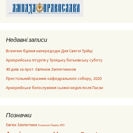
Недавні записи
Всенічне бдіння напередодні Дня Святої Трійці
Архієрейська літургія у Троїцьку батьківську суботу
40 днів за прот. Євгеном Заплетнюком
Престольний празник кафедрального собору, 2020
Архієрейське богослужіння сьомої неділі після Пасхи
Позначки
Євген Заплетнюк
Єпископ Павло
АТО