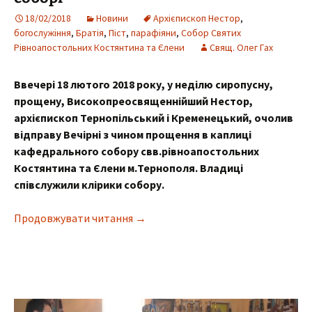
18/02/2018
Новини
Архієпископ Нестор
,
богослужіння
,
Братія
,
Піст
,
парафіяни
,
Собор Святих
Рівноапостольних Костянтина та Єлени
Свящ. Олег Гах
Ввечері 18 лютого 2018 року, у неділю сиропусну,
прощену, Високопреосвященнійший Нестор,
архієпископ Тернопільський і Кременецький, очолив
відправу Вечірні з чином прощення в каплиці
кафедрального собору свв.рівноапостольних
Костянтина та Єлени м.Тернополя. Владиці
співслужили клірики собору.
Архієпископ Нестор очолив Вечірн
Продовжувати читання
→