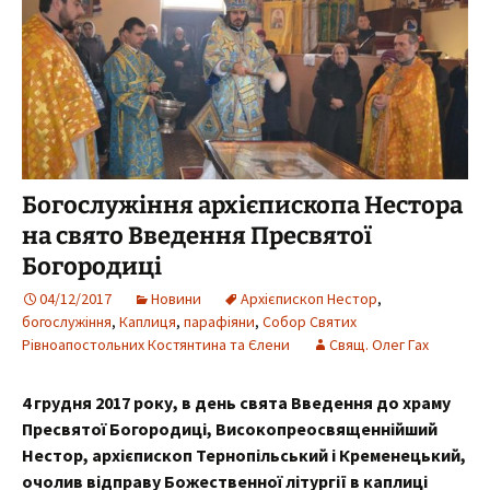
Богослужіння архієпископа Нестора
на свято Введення Пресвятої
Богородиці
04/12/2017
Новини
Архієпископ Нестор
,
богослужіння
,
Каплиця
,
парафіяни
,
Собор Святих
Рівноапостольних Костянтина та Єлени
Свящ. Олег Гах
4 грудня 2017 року, в день свята Введення до храму
Пресвятої Богородиці, Високопреосвященнійший
Нестор, архієпископ Тернопільський і Кременецький,
очолив відправу Божественної літургії в каплиці