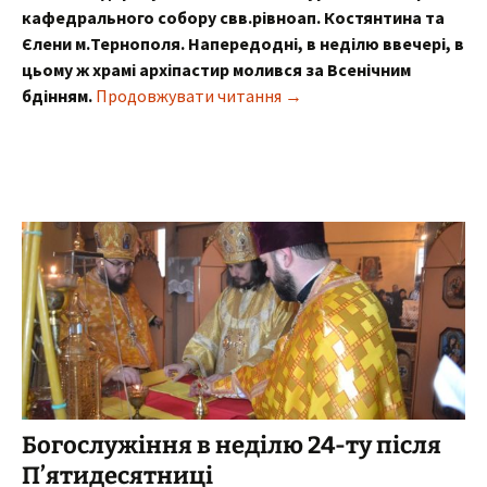
кафедрального собору свв.рівноап. Костянтина та
Єлени м.Тернополя. Напередодні, в неділю ввечері, в
цьому ж храмі архіпастир молився за Всенічним
Богослужіння архієпископ
бдінням.
Продовжувати читання
→
Богослужіння в неділю 24-ту після
П’ятидесятниці