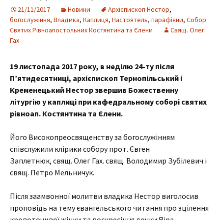
21/11/2017
Новини
Архієпископ Нестор
,
богослужіння
,
Владика
,
Каплиця
,
Настоятель
,
парафіяни
,
Собор
Святих Рівноапостольних Костянтина та Єлени
Свящ. Олег
Гах
19 листопада 2017 року, в неділю 24-ту після
П’ятидесятниці, архієпископ Тернопільський і
Кременецький Нестор звершив Божественну
літургію у каплиці при кафедральному соборі святих
рівноап. Костянтина та Єлени.
Його Високопреосвященству за богослужінням
співслужили клірики собору прот. Євген
Заплетнюк, свящ. Олег Гах. свящ. Володимир Зубілевич і
свящ. Петро Мельничук.
Після заамвонної молитви владика Нестор виголосив
проповідь на тему євангельського читання
про
зцілення
кровоточивої жінки та воскресіння дочки Яіра.