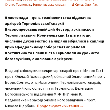
Єлени
,
Тернопіль
,
Тернопільська єпархія
Свящ. Олег Гах
9 листопада – день тезоіменитства відзначив
архієрей Тернопільської єпархії
Високопреосвященнійший Нестор, архієпископ
Тернопільський і Кременецький. Із цієї нагоди,
численне духовенство та миряни зібралися в каплиці
при кафедральному соборі Святих рівноап.
Костянтина та Єлени міста Тернополя на урочисте
богослужіння, очолюване архієреєм.
Владиці співслужили секретарі єпархії прот. Мирон Гах і
прот. Олексій Головацький, обласний благочинний прот.
Борис Солтис, отці-благочинні Тернопільської єпархії,
чисельний клір області та м.Тернополя. Делегацію
Богословського відділення ФТФ ЧНУ імені Ю.
Федьковича на заході очолив його завідувач – прот.
День тезоіменит
Микола Щербань.
Продовжувати читання
→