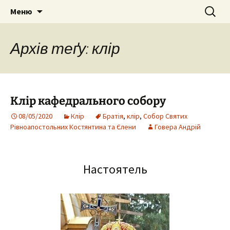
Собор Святих Рівноапостольних
Перейти
Пошук:
Собор Святих
Меню
до
Костянтина і Єленипіль.
Рівноапостольних
вмісту
Тернопільська єпархія УПЦ Київського
Костянтина і Єлени, м.
Архів теґу: клір
Патріархату
Тернопіль
Клір кафедрального собору
08/05/2020
Клір
Братія
,
клір
,
Собор Святих
Рівноапостольних Костянтина та Єлени
Говера Андрій
Настоятель