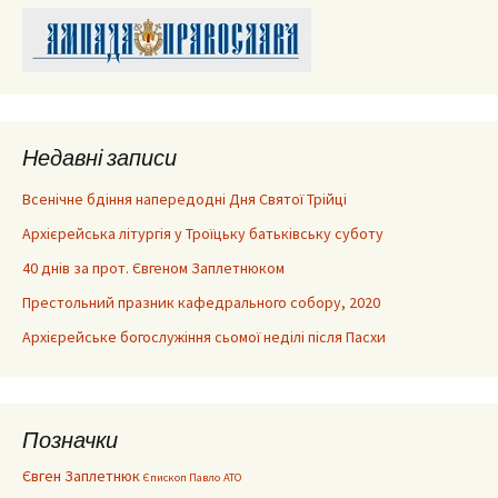
Недавні записи
Всенічне бдіння напередодні Дня Святої Трійці
Архієрейська літургія у Троїцьку батьківську суботу
40 днів за прот. Євгеном Заплетнюком
Престольний празник кафедрального собору, 2020
Архієрейське богослужіння сьомої неділі після Пасхи
Позначки
Євген Заплетнюк
Єпископ Павло
АТО