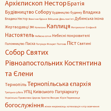
Архієпископ Нестор
Братія
Будівництво Собору
Владика
Будівництво будинку
Дубинська ікона
Владика Нестор
Всенічне бдіння
Військові
День пам'яті
Каплиця
Жертводавці
ЗМІ
Капелани
Митрополит Епіфаній
Настоятель
Небесні покровителі
Небесна сотня
Піст
Пасха
Святині
Паломництво
Патріарх Філарет
Полтава
Собор Святих
Рівноапостольних Костянтина
та Єлени
Тернопільська єпархія
Тернопіль
УПЦ Київського Патріархату
Троїцька субота
Українська Правослвна Церква
Христос Воскрес
Юрія Переможця
богослужіння
жінок-мироносиць
катехизація
клір
освячення