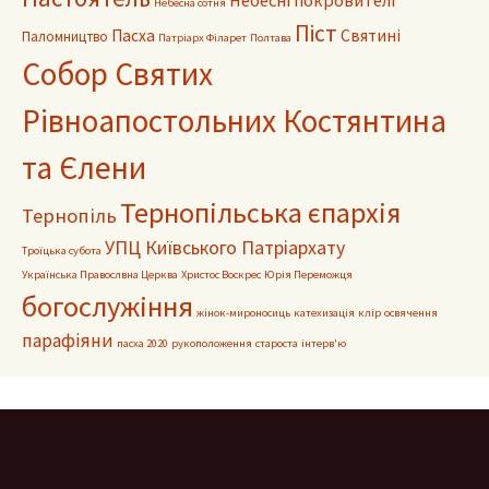
Небесні покровителі
Небесна сотня
Піст
Пасха
Святині
Паломництво
Патріарх Філарет
Полтава
Собор Святих
Рівноапостольних Костянтина
та Єлени
Тернопільська єпархія
Тернопіль
УПЦ Київського Патріархату
Троїцька субота
Українська Правослвна Церква
Христос Воскрес
Юрія Переможця
богослужіння
жінок-мироносиць
катехизація
клір
освячення
парафіяни
пасха 2020
рукоположення
староста
інтерв'ю