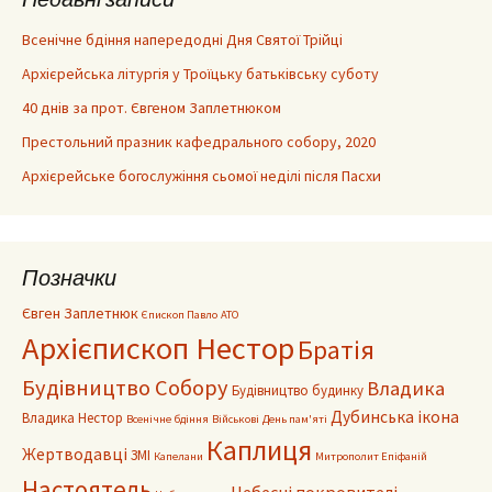
Всенічне бдіння напередодні Дня Святої Трійці
Архієрейська літургія у Троїцьку батьківську суботу
40 днів за прот. Євгеном Заплетнюком
Престольний празник кафедрального собору, 2020
Архієрейське богослужіння сьомої неділі після Пасхи
Позначки
Євген Заплетнюк
Єпископ Павло
АТО
Архієпископ Нестор
Братія
Будівництво Собору
Владика
Будівництво будинку
Дубинська ікона
Владика Нестор
Всенічне бдіння
Військові
День пам'яті
Каплиця
Жертводавці
ЗМІ
Капелани
Митрополит Епіфаній
Настоятель