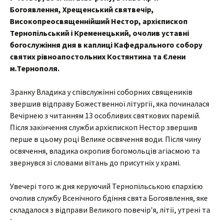
Богоявлення, Хрещенський святвечір,
Високопреосвященнійший Нестор, архієпископ
Тернопільський і Кременецький, очолив уставні
богослужіння дня в каплиці Кафедрального собору
святих рівноапостольних Костянтина та Єлени
м.Тернополя.
Зранку Владика у співслужінні соборних священиків
звершив відправу Божественної літургії, яка починалася
Вечірнею з читанням 13 особливих святкових паремій.
Після закінчення служби архієпископ Нестор звершив
перше в цьому році Велике освячення води. Після чину
освячення, владика окропив богомольців агіасмою та
звернувся зі словами вітань до присутніх у храмі.
Увечері того ж дня керуючий Тернопільською єпархією
очолив службу Всенічного бдіння свята Богоявлення, яке
складалося з відправи Великого повечір’я, літії, утрені та