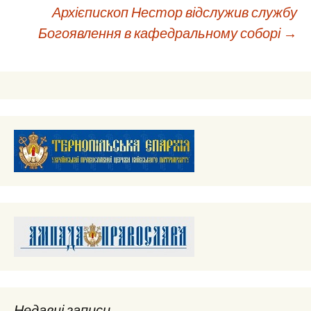
Навігація
Архієпископ Нестор відслужив службу
Богоявлення в кафедральному соборі
→
по
запису
Недавні записи