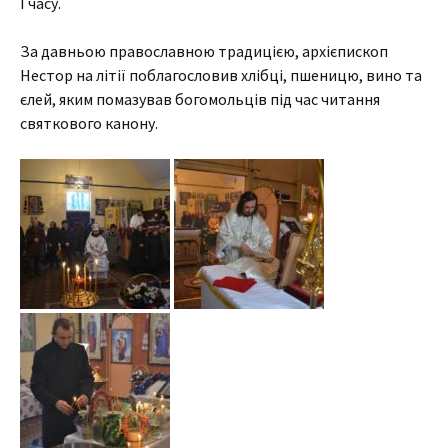
І часу.
За давньою православною традицією, архієпископ
Нестор на літії поблагословив хлібці, пшеницю, вино та
єлей, яким помазував богомольців під час читання
святкового канону.