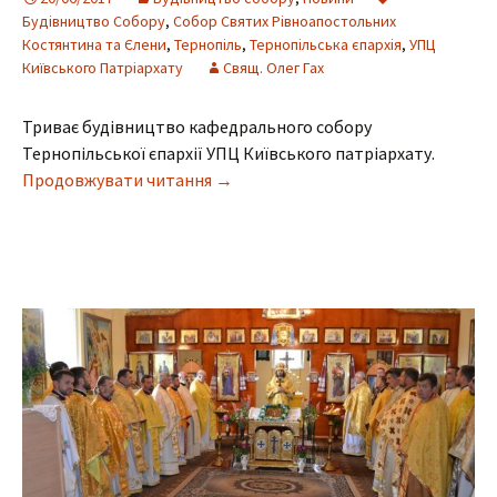
Будівництво Собору
,
Собор Святих Рівноапостольних
Костянтина та Єлени
,
Тернопіль
,
Тернопільська єпархія
,
УПЦ
Київського Патріархату
Свящ. Олег Гах
Триває будівництво кафедрального собору
Тернопільської єпархії УПЦ Київського патріархату.
Завершено роботи з монтування о
Продовжувати читання
→