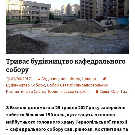
Триває будівництво кафедрального
собору
02/06/2017
Будівництво собору
,
Новини
Будівництво Собору
,
Собор Святих Рівноапостольних
Костянтина та Єлени
,
Тернопільська єпархія
Свящ. Олег Гах
З Божою допомогою 29 травня 2017 року завершене
забиття більш як 150 паль, що стануть основою
майбутнього головного храму Тернопільської єпархії
– кафедрального собору Свв. рівноап. Костянтина та