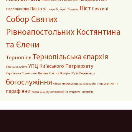
Піст
Пасха
Святині
Паломництво
Патріарх Філарет
Полтава
Собор Святих
Рівноапостольних Костянтина
та Єлени
Тернопільська єпархія
Тернопіль
УПЦ Київського Патріархату
Троїцька субота
Українська Правослвна Церква
Христос Воскрес
Юрія Переможця
богослужіння
жінок-мироносиць
катехизація
клір
освячення
парафіяни
пасха 2020
рукоположення
староста
інтерв'ю