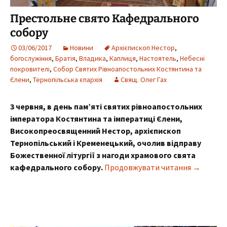
Престольне свято Кафедрального
собору
03/06/2017
Новини
Архієпископ Нестор
,
богослужіння
,
Братія
,
Владика
,
Каплиця
,
Настоятель
,
Небесні
покровителі
,
Собор Святих Рівноапостольних Костянтина та
Єлени
,
Тернопільська єпархія
Свящ. Олег Гах
3 червня, в день пам’яті святих рівноапостольних
імператора Костянтина та імператиці Єлени,
Високопреосвященний Нестор, архієпископ
Тернопільський і Кременецький, очолив відправу
Божественної літургії з нагоди храмового свята
Престоль
кафедрального собору.
Продовжувати читання
→