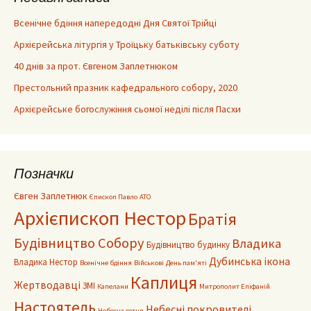
Всенічне бдіння напередодні Дня Святої Трійці
Архієрейська літургія у Троїцьку батьківську суботу
40 днів за прот. Євгеном Заплетнюком
Престольний празник кафедрального собору, 2020
Архієрейське богослужіння сьомої неділі після Пасхи
Позначки
Євген Заплетнюк
Єпископ Павло
АТО
Архієпископ Нестор
Братія
Будівництво Собору
Владика
Будівництво будинку
Дубинська ікона
Владика Нестор
Всенічне бдіння
Військові
День пам'яті
Каплиця
Жертводавці
ЗМІ
Капелани
Митрополит Епіфаній
Настоятель
Небесні покровителі
Небесна сотня