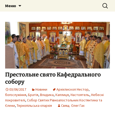
Собор Святих Рівноапостольних
Перейти
Пошук:
Собор Святих
Меню
до
Костянтина і Єленипіль.
Рівноапостольних
вмісту
Тернопільська єпархія УПЦ Київського
Костянтина і Єлени, м.
Патріархату
Тернопіль
Престольне свято Кафедрального
собору
03/06/2017
Новини
Архієпископ Нестор
,
богослужіння
,
Братія
,
Владика
,
Каплиця
,
Настоятель
,
Небесні
покровителі
,
Собор Святих Рівноапостольних Костянтина та
Єлени
,
Тернопільська єпархія
Свящ. Олег Гах