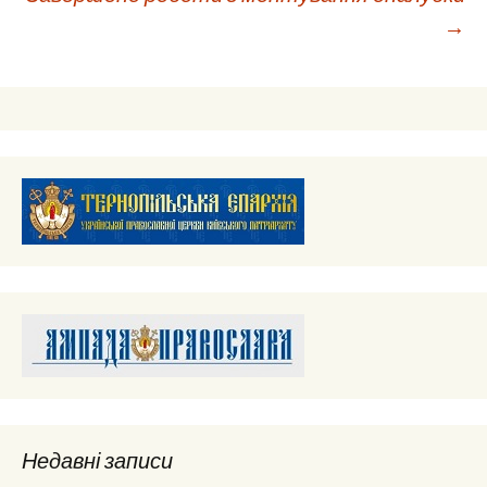
по
→
запису
Недавні записи