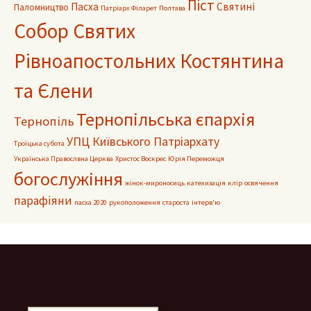
Піст
Пасха
Святині
Паломництво
Патріарх Філарет
Полтава
Собор Святих
Рівноапостольних Костянтина
та Єлени
Тернопільська єпархія
Тернопіль
УПЦ Київського Патріархату
Троїцька субота
Українська Правослвна Церква
Христос Воскрес
Юрія Переможця
богослужіння
жінок-мироносиць
катехизація
клір
освячення
парафіяни
пасха 2020
рукоположення
староста
інтерв'ю