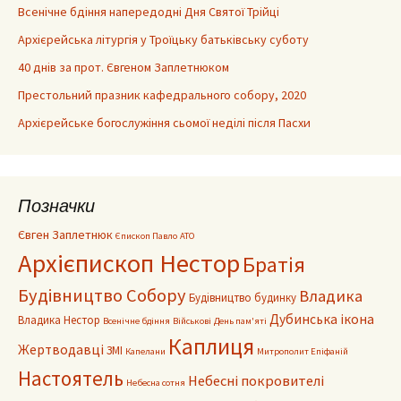
Всенічне бдіння напередодні Дня Святої Трійці
Архієрейська літургія у Троїцьку батьківську суботу
40 днів за прот. Євгеном Заплетнюком
Престольний празник кафедрального собору, 2020
Архієрейське богослужіння сьомої неділі після Пасхи
Позначки
Євген Заплетнюк
Єпископ Павло
АТО
Архієпископ Нестор
Братія
Будівництво Собору
Владика
Будівництво будинку
Дубинська ікона
Владика Нестор
Всенічне бдіння
Військові
День пам'яті
Каплиця
Жертводавці
ЗМІ
Капелани
Митрополит Епіфаній
Настоятель
Небесні покровителі
Небесна сотня