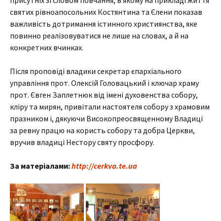
присутніх зі словом повчання, в якому на прикладі життя
святих рівноапосольних Костянтина та Єлени показав
важливість дотримання істинного християнства, яке
повинно реалізовуватися не лише на словах, а й на
конкретних вчинках.
Після проповіді владики секретар єпархіального
управління прот. Олексій Головацький і ключар храму
прот. Євген Заплетнюк від імені духовенства собору,
кліру та мирян, привітали настоятеля собору з храмовим
празником і, дякуючи Високопреосвященному Владиці
за ревну працю на користь собору та добра Церкви,
вручив владиці Нестору святу просфору.
За матеріалами:
http://cerkva.te.ua