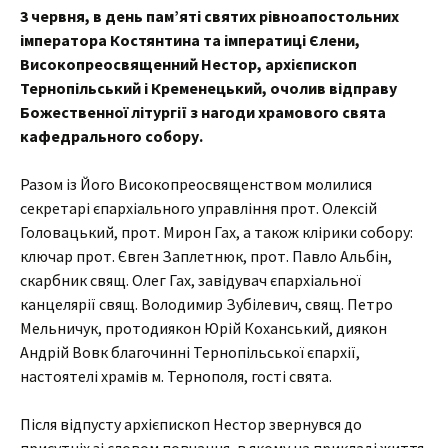
3 червня, в день пам’яті святих рівноапостольних
імператора Костянтина та імператиці Єлени,
Високопреосвященний Нестор, архієпископ
Тернопільський і Кременецький, очолив відправу
Божественної літургії з нагоди храмового свята
кафедрального собору.
Разом із Його Високопреосвященством молилися
секретарі єпархіального управління прот. Олексій
Головацький, прот. Мирон Гах, а також клірики собору:
ключар прот. Євген Заплетнюк, прот. Павло Альбін,
скарбник свящ. Олег Гах, завідувач єпархіальної
канцелярії свящ. Володимир Зубілевич, свящ. Петро
Мельничук, протодиякон Юрій Коханський, диякон
Андрій Вовк благочинні Тернопільської єпархії,
настоятелі храмів м. Тернополя, гості свята.
Після відпусту архієпископ Нестор звернувся до