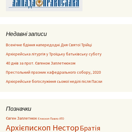
Недавні записи
Всенічне бдіння напередодні Дня Святої Трійці
Архієрейська літургія у Троїцьку батьківську суботу
40 днів за прот. Євгеном Заплетнюком
Престольний празник кафедрального собору, 2020
Архієрейське богослужіння сьомої неділі після Пасхи
Позначки
Євген Заплетнюк
Єпископ Павло
АТО
Архієпископ Нестор
Братія