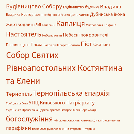
Будівництво Собору
Владика
Будівництво будинку
Дубинська ікона
Владика Нестор
Всенічне бдіння
Військові
День пам'яті
Каплиця
Жертводавці
ЗМІ
Капелани
Митрополит Епіфаній
Настоятель
Небесні покровителі
Небесна сотня
Піст
Пасха
Святині
Паломництво
Патріарх Філарет
Полтава
Собор Святих
Рівноапостольних Костянтина
та Єлени
Тернопільська єпархія
Тернопіль
УПЦ Київського Патріархату
Троїцька субота
Українська Правослвна Церква
Христос Воскрес
Юрія Переможця
богослужіння
жінок-мироносиць
катехизація
клір
освячення
парафіяни
пасха 2020
рукоположення
староста
інтерв'ю