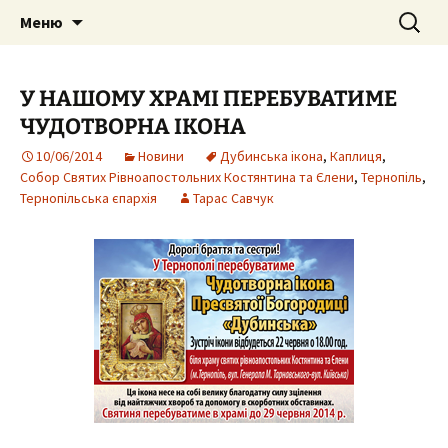
Собор Святих Рівноапостольних
Перейти
Пошук:
Собор Святих
Меню
до
Костянтина і Єленипіль.
Рівноапостольних
вмісту
Тернопільська єпархія УПЦ Київського
Костянтина і Єлени, м.
У НАШОМУ ХРАМІ ПЕРЕБУВАТИМЕ
Патріархату
Тернопіль
ЧУДОТВОРНА ІКОНА
10/06/2014
Новини
Дубинська ікона
,
Каплиця
,
Собор Святих Рівноапостольних Костянтина та Єлени
,
Тернопіль
,
Тернопільська єпархія
Тарас Савчук