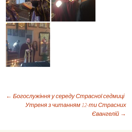
Навігація
←
Богослужіння у середу Страсної седмиці
Утреня з читанням 12-ти Страсних
Євангелій
→
по