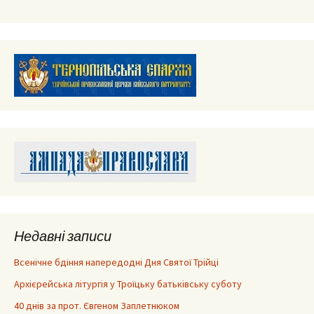
запису
Недавні записи
Всенічне бдіння напередодні Дня Святої Трійці
Архієрейська літургія у Троїцьку батьківську суботу
40 днів за прот. Євгеном Заплетнюком