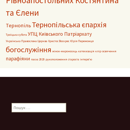
Рівноапостольних Костянтина
та Єлени
Тернопільська єпархія
Тернопіль
УПЦ Київського Патріархату
Троїцька субота
Українська Правослвна Церква
Христос Воскрес
Юрія Переможця
богослужіння
жінок-мироносиць
катехизація
клір
освячення
парафіяни
пасха 2020
рукоположення
староста
інтерв'ю
Пошук: