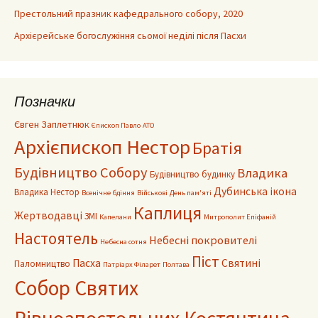
Престольний празник кафедрального собору, 2020
Архієрейське богослужіння сьомої неділі після Пасхи
Позначки
Євген Заплетнюк
Єпископ Павло
АТО
Архієпископ Нестор
Братія
Будівництво Собору
Владика
Будівництво будинку
Дубинська ікона
Владика Нестор
Всенічне бдіння
Військові
День пам'яті
Каплиця
Жертводавці
ЗМІ
Капелани
Митрополит Епіфаній
Настоятель
Небесні покровителі
Небесна сотня
Піст
Пасха
Святині
Паломництво
Патріарх Філарет
Полтава
Собор Святих