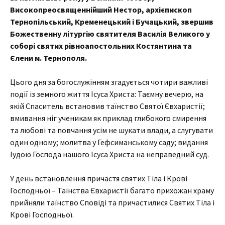
Високопреосвященнійший Нестор, архієпископ
Тернопільський, Кременецький і Бучацький, звершив
Божественну літургію святителя Василія Великого у
соборі святих рівноапостольних Костянтина та
Єлени м. Тернополя.
Цього дня за богослужінням згадується чотири важливі
події із земного життя Ісуса Христа: Таємну вечерю, на
якій Спаситель встановив таїнство Святої Євхаристії;
вмивання ніг ученикам як приклад глибокого смирення
та любові та повчання усім не шукати влади, а слугувати
один одному; молитва у Гефсиманському саду; видання
Іудою Господа нашого Ісуса Христа на неправедний суд.
У день встановлення причастя святих Тіла і Крові
Господньої – Таїнства Євхаристії багато прихожан храму
прийняли таїнство Сповіді та причастилися Святих Тіла і
Крові Господньої.