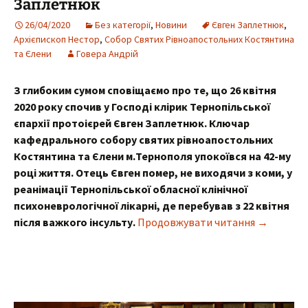
Заплетнюк
26/04/2020
Без категорії
,
Новини
Євген Заплетнюк
,
Архієпископ Нестор
,
Собор Святих Рівноапостольних Костянтина
та Єлени
Говера Андрій
З глибоким сумом сповіщаємо про те, що 26 квітня
2020 року спочив у Господі клірик Тернопільської
єпархії протоієрей Євген Заплетнюк. Ключар
кафедрального собору святих рівноапостольних
Костянтина та Єлени м.Тернополя упокоївся на 42-му
році життя. Отець Євген помер, не виходячи з коми, у
реанімації Тернопільської обласної клінічної
психоневрологічної лікарні, де перебував з 22 квітня
Упокоївся
після важкого інсульту.
Продовжувати читання
→