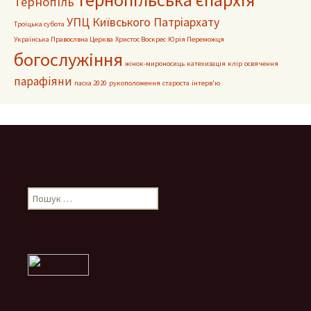
Тернопіль
УПЦ Київського Патріархату
Троїцька субота
Українська Правослвна Церква
Христос Воскрес
Юрія Переможця
богослужіння
жінок-мироносиць
катехизація
клір
освячення
парафіяни
пасха 2020
рукоположення
староста
інтерв'ю
Пошук: