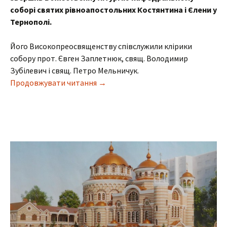
соборі святих рівноапостольних Костянтина і Єлени у
Тернополі.
Його Високопреосвященству співслужили клірики
собору прот. Євген Заплетнюк, свящ. Володимир
Зубілевич і свящ. Петро Мельничук.
Богослужіння у Неділю 21-шу після 
Продовжувати читання
→