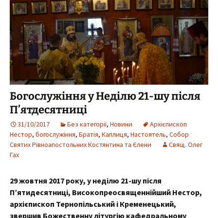
Богослужіння у Неділю 21-шу після
П’ятдесятниці
31/10/2017
Без категорії
,
Новини
Архієпископ
Нестор
,
богослужіння
,
Братія
,
Каплиця
,
Настоятель
,
Собор
Святих Рівноапостольних Костянтина та Єлени
Свящ. Олег
Гах
29 жовтня 2017 року, у неділю 21-шу після
П’ятидесятниці,
Високопреосвященнійший Нестор,
архієпископ Тернопільський і Кременецький
,
звершив Божественну літургію
кафедральному