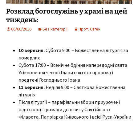
Розклад богослужінь у храмі на цей
тиждень:
06/06/2016
Без категорії
Прот. Євген
10 вересня.
Субота 9:00 – Божественна літургія за
померлих.
Субота 17:00 – Всенічне бдіння напередодні свята
Усікновення чесної Глави святого пророка і
предтечі Господнього Іоана
11 вересня.
Неділя 9:00 – Святкова Божественна
літургія.
Після літургії – парафіяльни збори приурочені
підготовці громади до візиту Святійшого
Філарета, Патріарха Київського і всієї Руси-України