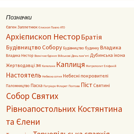
Позначки
Євген Заплетнюк
Єпископ Павло
АТО
Архієпископ Нестор
Братія
Будівництво Собору
Владика
Будівництво будинку
Дубинська ікона
Владика Нестор
Всенічне бдіння
Військові
День пам'яті
Каплиця
Жертводавці
ЗМІ
Капелани
Митрополит Епіфаній
Настоятель
Небесні покровителі
Небесна сотня
Піст
Пасха
Святині
Паломництво
Патріарх Філарет
Полтава
Собор Святих
Рівноапостольних Костянтина
та Єлени
Тернопільська єпархія