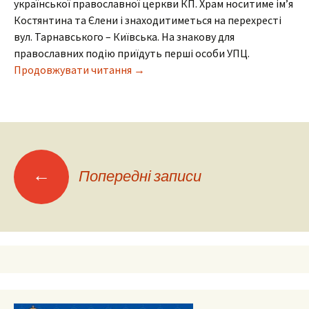
української православної церкви КП. Храм носитиме ім’я
Костянтина та Єлени і знаходитиметься на перехресті
вул. Тарнавського – Київська. На знакову для
православних подію приїдуть перші особи УПЦ.
У Тернополі розпочнуть будівницт
Продовжувати читання
→
Навігація
←
Попередні записи
по
записах