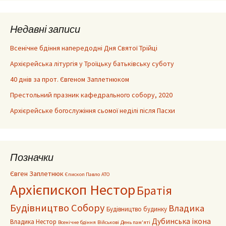
Недавні записи
Всенічне бдіння напередодні Дня Святої Трійці
Архієрейська літургія у Троїцьку батьківську суботу
40 днів за прот. Євгеном Заплетнюком
Престольний празник кафедрального собору, 2020
Архієрейське богослужіння сьомої неділі після Пасхи
Позначки
Євген Заплетнюк
Єпископ Павло
АТО
Архієпископ Нестор
Братія
Будівництво Собору
Владика
Будівництво будинку
Дубинська ікона
Владика Нестор
Всенічне бдіння
Військові
День пам'яті