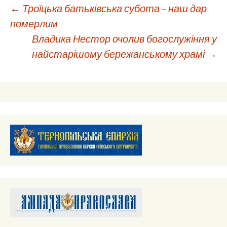
Навігація
←
Троїцька батьківська субота – наш дар
померлим
Владика Нестор очолив богослужіння у
по
найстарішому бережанському храмі
→
запису