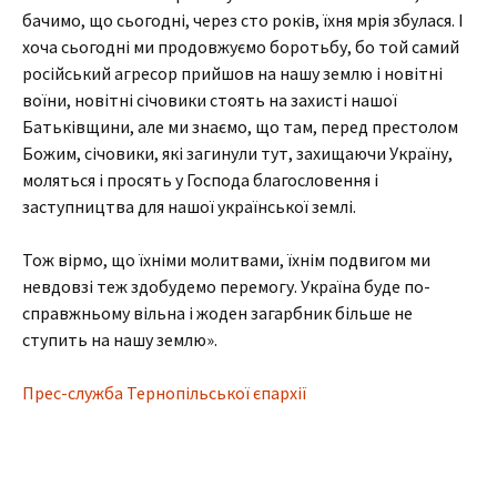
бачимо, що сьогодні, через сто років, їхня мрія збулася. І
хоча сьогодні ми продовжуємо боротьбу, бо той самий
російський агресор прийшов на нашу землю і новітні
воїни, новітні січовики стоять на захисті нашої
Батьківщини, але ми знаємо, що там, перед престолом
Божим, січовики, які загинули тут, захищаючи Україну,
моляться і просять у Господа благословення і
заступництва для нашої української землі.
Тож вірмо, що їхніми молитвами, їхнім подвигом ми
невдовзі теж здобудемо перемогу. Україна буде по-
справжньому вільна і жоден загарбник більше не
ступить на нашу землю».
Прес-служба Тернопільської єпархії