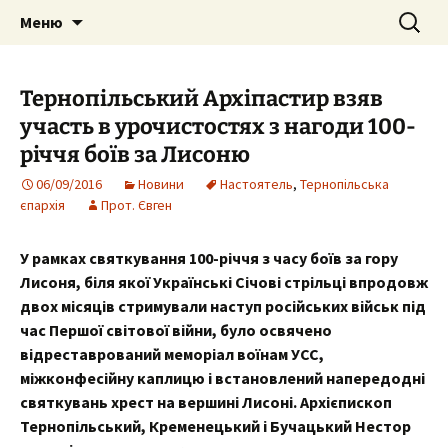
Собор Святих Рівноапостольних
Перейти
Пошук:
Собор Святих
Меню
до
Костянтина і Єленипіль.
Рівноапостольних
вмісту
Тернопільська єпархія УПЦ Київського
Костянтина і Єлени, м.
Тернопільський Архіпастир взяв
Патріархату
Тернопіль
участь в урочистостях з нагоди 100-
річчя боїв за Лисоню
06/09/2016
Новини
Настоятель
,
Тернопільська
єпархія
Прот. Євген
У рамках святкування 100-річчя з часу боїв за гору
Лисоня, біля якої Українські Січові стрільці впродовж
двох місяців стримували наступ російських військ під
час Першої світової війни, було освячено
відреставрований меморіал воїнам УСС,
міжконфесійну каплицю і встановлений напередодні
святкувань хрест на вершині Лисоні. Архієпископ
Тернопільський, Кременецький і Бучацький Нестор