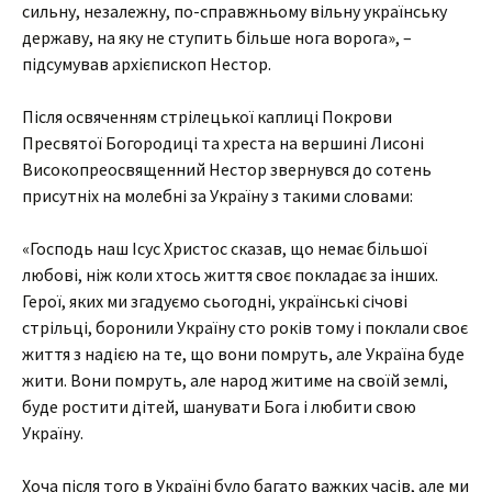
сильну, незалежну, по-справжньому вільну українську
державу, на яку не ступить більше нога ворога», –
підсумував архієпископ Нестор.
Після освяченням стрілецької каплиці Покрови
Пресвятої Богородиці та хреста на вершині Лисоні
Високопреосвященний Нестор звернувся до сотень
присутніх на молебні за Україну з такими словами:
«Господь наш Ісус Христос сказав, що немає більшої
любові, ніж коли хтось життя своє покладає за інших.
Герої, яких ми згадуємо сьогодні, українські січові
стрільці, боронили Україну сто років тому і поклали своє
життя з надією на те, що вони помруть, але Україна буде
жити. Вони помруть, але народ житиме на своїй землі,
буде ростити дітей, шанувати Бога і любити свою
Україну.
Хоча після того в Україні було багато важких часів, але ми