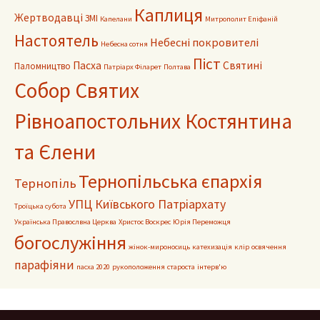
Каплиця
Жертводавці
ЗМІ
Капелани
Митрополит Епіфаній
Настоятель
Небесні покровителі
Небесна сотня
Піст
Пасха
Святині
Паломництво
Патріарх Філарет
Полтава
Собор Святих
Рівноапостольних Костянтина
та Єлени
Тернопільська єпархія
Тернопіль
УПЦ Київського Патріархату
Троїцька субота
Українська Правослвна Церква
Христос Воскрес
Юрія Переможця
богослужіння
жінок-мироносиць
катехизація
клір
освячення
парафіяни
пасха 2020
рукоположення
староста
інтерв'ю