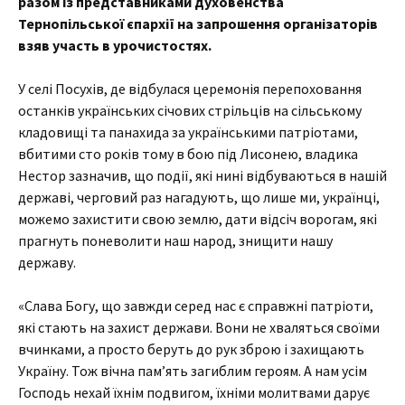
разом із представниками духовенства
Тернопільської єпархії на запрошення організаторів
взяв участь в урочистостях.
У селі Посухів, де відбулася церемонія перепоховання
останків українських січових стрільців на сільському
кладовищі та панахида за українськими патріотами,
вбитими сто років тому в бою під Лисонею, владика
Нестор зазначив, що події, які нині відбуваються в нашій
державі, черговий раз нагадують, що лише ми, українці,
можемо захистити свою землю, дати відсіч ворогам, які
прагнуть поневолити наш народ, знищити нашу
державу.
«Слава Богу, що завжди серед нас є справжні патріоти,
які стають на захист держави. Вони не хваляться своїми
вчинками, а просто беруть до рук зброю і захищають
Україну. Тож вічна пам’ять загиблим героям. А нам усім
Господь нехай їхнім подвигом, їхніми молитвами дарує