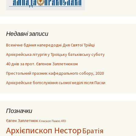
Недавні записи
Всенічне бдіння напередодні Дня Святої Трійці
Архієрейська літургія у Троїцьку батьківську суботу
40 днів за прот. Євгеном Заплетнюком
Престольний празник кафедрального собору, 2020
Архієрейське богослужіння сьомої неділі після Пасхи
Позначки
Євген Заплетнюк
Єпископ Павло
АТО
Архієпископ Нестор
Братія