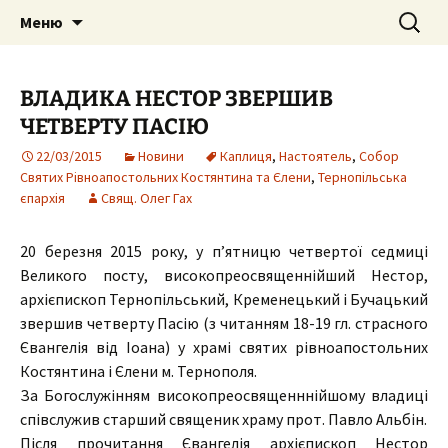
Собор Святих Рівноапостольних
Перейти
Пошук:
Собор Святих
Меню
до
Костянтина і Єленипіль.
Рівноапостольних
вмісту
Тернопільська єпархія УПЦ Київського
Костянтина і Єлени, м.
ВЛАДИКА НЕСТОР ЗВЕРШИВ
Патріархату
Тернопіль
ЧЕТВЕРТУ ПАСІЮ
22/03/2015
Новини
Каплиця
,
Настоятель
,
Собор
Святих Рівноапостольних Костянтина та Єлени
,
Тернопільська
єпархія
Свящ. Олег Гах
20 березня 2015 року, у п’ятницю четвертої седмиці
Великого посту, високопреосвященнійший Нестор,
архієпископ Тернопільський, Кременецький і Бучацький
звершив четверту Пасію (з читанням 18-19 гл. страсного
Євангелія від Іоана) у храмі святих рівноапостольних
Костянтина і Єлени м. Тернополя.
За Богослужінням високопреосвященннійшому владиці
співслужив старший священик храму прот. Павло Альбін.
Після прочитання Євангелія архієпископ Нестор