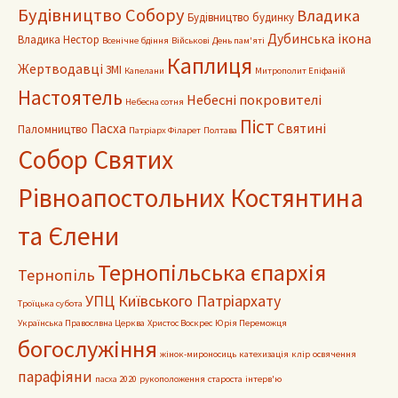
Будівництво Собору
Владика
Будівництво будинку
Дубинська ікона
Владика Нестор
Всенічне бдіння
Військові
День пам'яті
Каплиця
Жертводавці
ЗМІ
Капелани
Митрополит Епіфаній
Настоятель
Небесні покровителі
Небесна сотня
Піст
Пасха
Святині
Паломництво
Патріарх Філарет
Полтава
Собор Святих
Рівноапостольних Костянтина
та Єлени
Тернопільська єпархія
Тернопіль
УПЦ Київського Патріархату
Троїцька субота
Українська Правослвна Церква
Христос Воскрес
Юрія Переможця
богослужіння
жінок-мироносиць
катехизація
клір
освячення
парафіяни
пасха 2020
рукоположення
староста
інтерв'ю