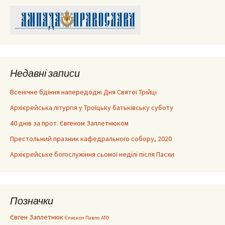
Недавні записи
Всенічне бдіння напередодні Дня Святої Трійці
Архієрейська літургія у Троїцьку батьківську суботу
40 днів за прот. Євгеном Заплетнюком
Престольний празник кафедрального собору, 2020
Архієрейське богослужіння сьомої неділі після Пасхи
Позначки
Євген Заплетнюк
Єпископ Павло
АТО