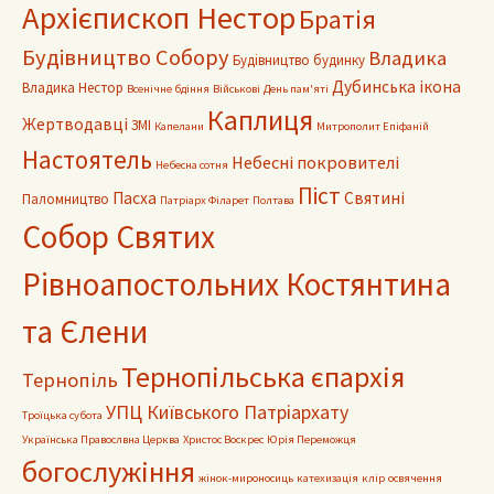
Архієпископ Нестор
Братія
Будівництво Собору
Владика
Будівництво будинку
Дубинська ікона
Владика Нестор
Всенічне бдіння
Військові
День пам'яті
Каплиця
Жертводавці
ЗМІ
Капелани
Митрополит Епіфаній
Настоятель
Небесні покровителі
Небесна сотня
Піст
Пасха
Святині
Паломництво
Патріарх Філарет
Полтава
Собор Святих
Рівноапостольних Костянтина
та Єлени
Тернопільська єпархія
Тернопіль
УПЦ Київського Патріархату
Троїцька субота
Українська Правослвна Церква
Христос Воскрес
Юрія Переможця
богослужіння
жінок-мироносиць
катехизація
клір
освячення