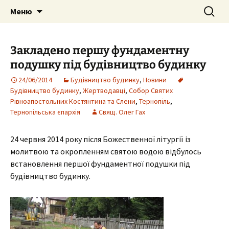
Собор Святих Рівноапостольних
Перейти
Пошук:
Собор Святих
Меню
до
Костянтина і Єленипіль.
Рівноапостольних
вмісту
Тернопільська єпархія УПЦ Київського
Костянтина і Єлени, м.
Закладено першу фундаментну
Патріархату
Тернопіль
подушку під будівництво будинку
24/06/2014
Будівництво будинку
,
Новини
Будівництво будинку
,
Жертводавці
,
Собор Святих
Рівноапостольних Костянтина та Єлени
,
Тернопіль
,
Тернопільська єпархія
Свящ. Олег Гах
24 червня 2014 року після Божественної літургії із
молитвою та окропленням святою водою відбулось
встановлення першої фундаментної подушки під
будівництво будинку.